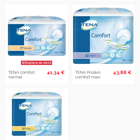
Rupture de stock
41,34 €
43,88 €
TENA comfort
TENA Proskin
normal
comfort maxi