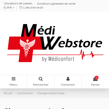
Utilisations de cookies
Conditions générales de vente
EUR €
Liste d'envie (
0
)
0
Menu
Rechercher
Connexion
Panier
Accueil
Incontinence
Changes anatomiques