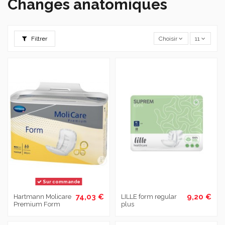
Changes anatomiques
Filtrer
Choisir
11
Sur commande
74,03 €
9,20 €
Hartmann Molicare
LILLE form regular
Premium Form
plus