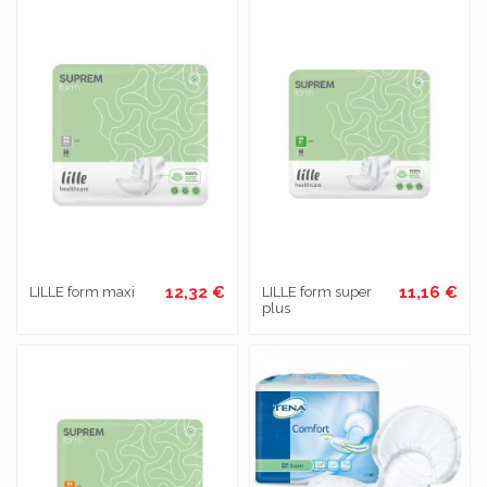
12,32 €
11,16 €
LILLE form maxi
LILLE form super
plus