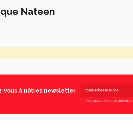
arque Nateen
z-vous à nôtres newsletter
Vous pouvez vous désinscrire 