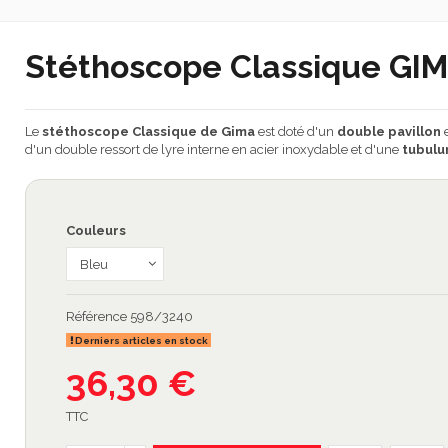
Stéthoscope Classique GI
Le
stéthoscope Classique de Gima
est doté d'un
double pavillon
e
d'un double ressort de lyre interne en acier inoxydable et d'une
tubulu
Couleurs
Référence
598/3240
Derniers articles en stock
36,30 €
TTC