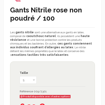
Gants Nitrile rose non
poudré / 100
Les
gants nitrile
sont une alternative aux gants en latex,
composé de
caoutchouc naturel
, ils possèdent une
haute
résistance
et une bonne protection contre les produits
chimiques et les bactéries. En outre,
ces gants conviennent
aux individus souffrant d’allergies au latex
. Le nitrile
détient les mêmes propriétés que le latex et conserve des
s
ensations tactiles très satisfaisantes
.
Taille
Référence
005/2301
Produit disponible avec d'autres options