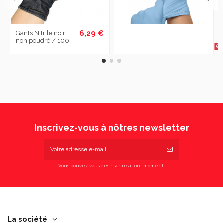
6,29 €
Gants Nitrile noir
non poudré / 100
P
Inscrivez-vous à nôtres newsletter
Vous pouvez vous désinscrire à tout moment.
La société