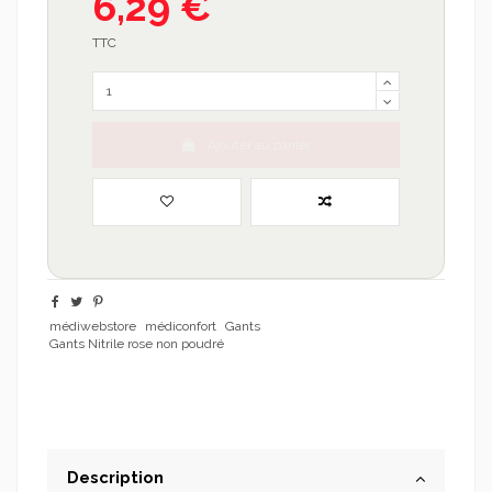
6,29 €
TTC
Ajouter au panier
médiwebstore
médiconfort
Gants
Gants Nitrile rose non poudré
Description