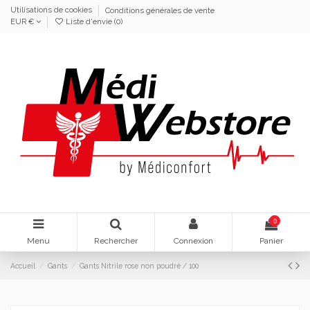
Utilisations de cookies
Conditions générales de vente
EUR €
Liste d'envie (
0
)
0
Menu
Rechercher
Connexion
Panier
Accueil
Gants
Gants Nitrile rose non poudré / 100