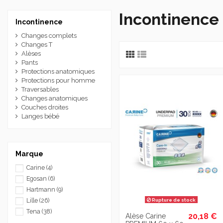
Incontinence
Incontinence
Changes complets
Changes T
Alèses
Pants
Protections anatomiques
Protections pour homme
Traversables
Changes anatomiques
Couches droites
Langes bébé
Marque
Carine
(4)
Egosan
(6)
Hartmann
(9)
Rupture de stock
Lille
(26)
Tena
(38)
20,18 €
Alèse Carine