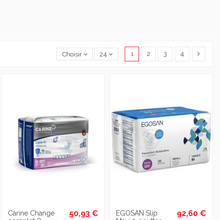
1
2
3
4
Choisir
24
50,93 €
92,60 €
Carine Change
EGOSAN Slip