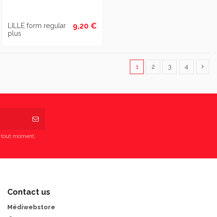
9,20 €
LILLE form regular
plus
1
2
3
4
à tout moment.
Contact us
Médiwebstore