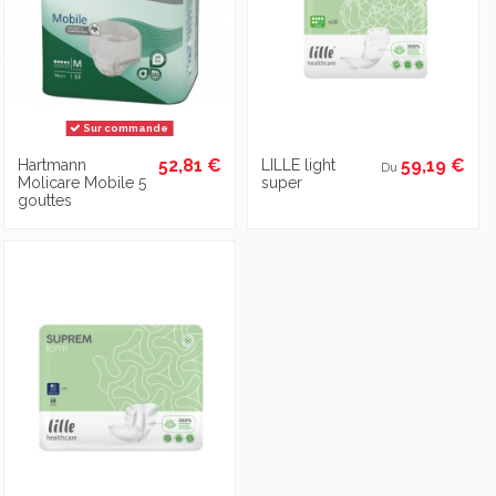
Sur commande
52,81 €
59,19 €
Hartmann
LILLE light
Du
Molicare Mobile 5
super
gouttes