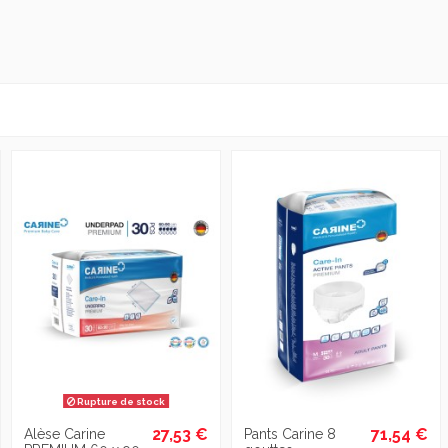
Rupture de stock
27,53 €
71,54 €
Alèse Carine
Pants Carine 8