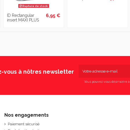
Rupture de stock
6,95 €
ID Rectangular
insert MAXI PLUS
z-vous à nôtres newsletter
Vous pouvez vous désinscrire 
Nos engagements
Paiement sécurisé