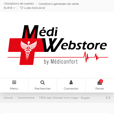
Utilisations de cookies
Conditions générales de vente
EUR €
Liste d'envie (
0
)
0
Menu
Rechercher
Connexion
Panier
Accueil
Incontinence
TENA lady Discreet mini magic - 6x34pcs