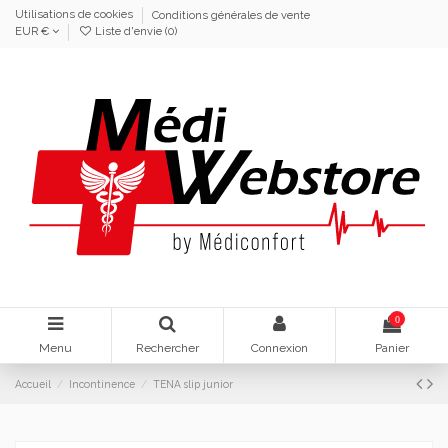
Utilisations de cookies
Conditions générales de vente
EUR €
Liste d'envie (
0
)
0
Menu
Rechercher
Connexion
Panier
Accueil
Incontinence
TENA slip junior