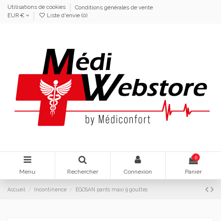
Utilisations de cookies
Conditions générales de vente
EUR €
Liste d'envie (
0
)
0
Menu
Rechercher
Connexion
Panier
Accueil
Incontinence
EGOSAN pants maxi 9 gouttes